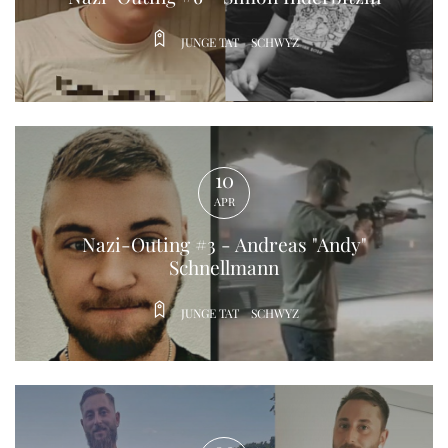
JUNGE TAT
SCHWYZ
Nazi-Outing #3 - Andreas "Andy"
Schnellmann
01
JUNGE TAT
SCHWYZ
MAY