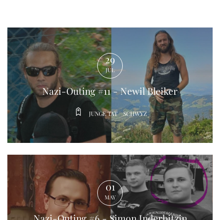
Nazi-Outing #11 - Newil Bleiker
JUNGE TAT
SCHWYZ
29
JUL
Nazi-Outing #6 - Simon Inderbitzin