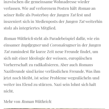
inzwischen die gemeinsame Wohnadresse wieder
verlassen. Wie auf verlorenem Posten hält
Roman
an
seiner Rolle als Posterboy der
Jungen Tat
fest und
inszeniert sich in Medienposts der
Jungen Tat
weiterhin
stolz als integriertes Mitglied.
Roman Wüthrich
steht als Paradebeispiel dafür, wie ein
einsamer
Impfgegner
und
Coronaleugner
in der
Jungen
Tat
zumindest für kurze Zeit neue Freunde findet, um
sich mit einer Ideologie der weissen, europäischen
Vorherrschaft zu radikalisieren. Aber auch
Romans
Nazifreunde sind keine verlässlichen Freunde. Was ihm
jetzt noch bleibt, ist seine Probleme wegzulächeln und
weiter ins Elend zu stürzen. Nazi sein lohnt sich halt
nicht.
Mehr von
Roman Wüthrich
: