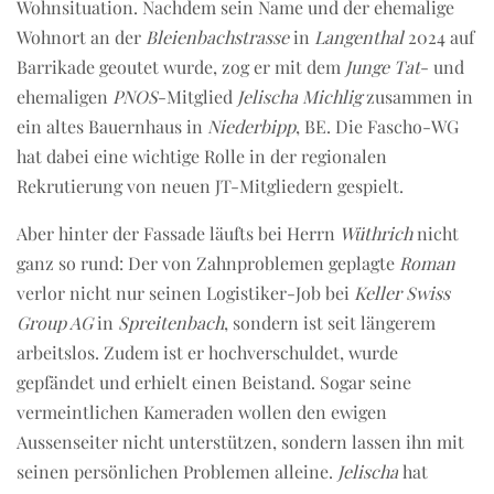
Wohnsituation. Nachdem sein Name und der ehemalige
Wohnort an der
Bleienbachstrasse
in
Langenthal
2024 auf
Barrikade geoutet wurde, zog er mit dem
Junge Tat
- und
ehemaligen
PNOS
-Mitglied
Jelischa Michlig
zusammen in
ein altes Bauernhaus in
Niederbipp
, BE. Die Fascho-WG
hat dabei eine wichtige Rolle in der regionalen
Rekrutierung von neuen JT-Mitgliedern gespielt.
Aber hinter der Fassade läufts bei Herrn
Wüthrich
nicht
ganz so rund: Der von Zahnproblemen geplagte
Roman
verlor nicht nur seinen Logistiker-Job bei
Keller Swiss
Group AG
in
Spreitenbach
, sondern ist seit längerem
arbeitslos. Zudem ist er hochverschuldet, wurde
gepfändet und erhielt einen Beistand. Sogar seine
vermeintlichen Kameraden wollen den ewigen
Aussenseiter nicht unterstützen, sondern lassen ihn mit
seinen persönlichen Problemen alleine.
Jelischa
hat